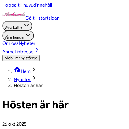
Hoppa till huvudinnehåll
Gå till startsidan
Våra katter
Våra hundar
Om oss
Nyheter
Anmäl intresse
Mobil meny stängd
Hem
Nyheter
Hösten är här
Hösten är här
26 okt 2025